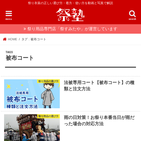
祭り衣装の正しい選び方・着方・使い方を動画と写真で解説
menu
search
祭り用品専門店「祭すみたや」が運営しています
HOME
タグ : 被布コート
被布コート
祭り用品の選び方
法被専用コート【被布コート】の種
類と注文方法
祭り用品の選び方
雨の日対策！お祭り本番当日が雨だ
った場合の対応方法