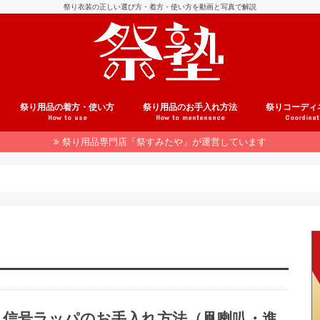
祭り衣装の正しい選び方・着方・使い方を動画と写真で解説
祭り用品の着方・使い方
祭り用品のお手入れ方法
祭りコーディ
How to use
How to mentenance
Coordinat
祭り用品専門店「祭すみたや」が運営しています
用品の注文方法
介
法被の着方
腹掛の着方
股引の履き方
鯉口シャツの着方
帯の結び方
地下足袋の履き方
雪駄の履き方
足袋の履き方
草鞋の履き方
はちまきの巻き方
祭り小物の使い方
手ぬぐいの使い方
和楽器の使い方
祭りヘアアレンジ
着こなしテクニック
法被のお手入れ
腹掛のお手入れ
股引のお手入れ
鯉口シャツのお手入れ
履き物のお手入れ
祭り小物のお手入れ
和楽器のお手入れ
祭りコーデ事
ヘアアレンジ
信号ラッパのお手入れ方法（凧喇叭・進