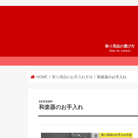
祭り用品の選び方
How to select
祭りスタイル
法被の選び方
腹掛の選び方
股引の選び方
鯉口シャツの選び方
地下足袋の選び方
雪駄の選び方
足袋の選び方
草鞋の選び方
和楽器の選び方
祭り小物の選び方
祭りの準備
オーダーメイド祭り
祭り用品ブランド紹
HOME
祭り用品のお手入れ方法
和楽器のお手入れ
和楽器のお手入れ
祭り用品のお手入れ方法