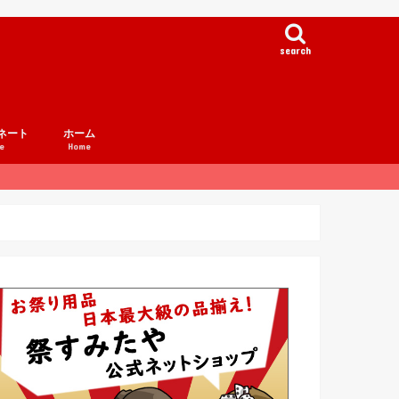
search
ネート
ホーム
e
Home
例集
事例集