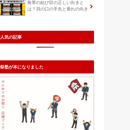
角帯の結び目の正しい向きと
は？貝の口の手先と垂れの向き
人気の記事
祭塾が本になりました