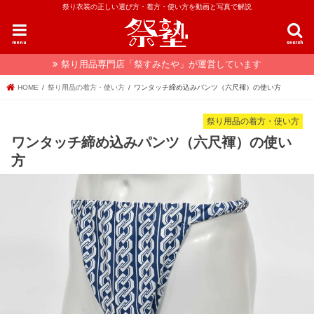
祭り衣装の正しい選び方・着方・使い方を動画と写真で解説
menu
search
祭り用品専門店「祭すみたや」が運営しています
HOME
祭り用品の着方・使い方
ワンタッチ締め込みパンツ（六尺褌）の使い方
祭り用品の着方・使い方
ワンタッチ締め込みパンツ（六尺褌）の使い
方