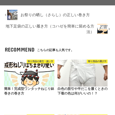
お祭りの晒し（さらし）の正しい巻き方
地下足袋の正しい履き方（コハゼを簡単に留める方
法）
RECOMMEND
こちらの記事も人気です。
祭り用品の着方・使い方
祭り用品の選び方
簡単！完成型ワンタッチねじり鉢
白色の股引や半だこを履くときの
巻きの巻き方
下着の色は何がいいの！？