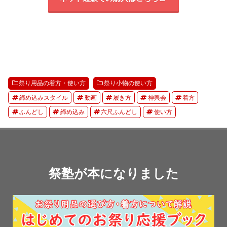
祭り用品の着方・使い方
祭り小物の使い方
締め込みスタイル
動画
履き方
神輿会
着方
ふんどし
締め込み
六尺ふんどし
使い方
祭塾が本になりました