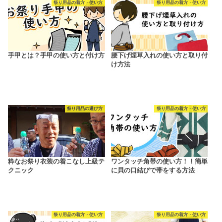
祭り用品の着方・使い方
祭り用品の着方・使い方
手甲とは？手甲の使い方と付け方
腰下げ煙草入れの使い方と取り付
け方法
祭り用品の選び方
祭り用品の着方・使い方
粋なお祭り衣装の着こなし上級テ
ワンタッチ角帯の使い方！！簡単
クニック
に貝の口結びで帯をする方法
祭り用品の着方・使い方
祭り用品の着方・使い方