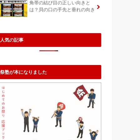
角帯の結び目の正しい向きと
は？貝の口の手先と垂れの向き
人気の記事
祭塾が本になりました