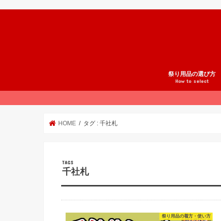
祭り用品の選び方
How to select
祭りスタイル
法被の選び方
腹掛の選び方
股引の選び方
鯉口シャツの選び方
地下足袋の選び方
雪駄の選び方
足袋の選び方
草鞋の選び方
和楽器の選び方
祭り小物の選び方
祭りの準備
オーダーメイド祭り
祭り用品ブランド紹
HOME
タグ : 千社札
千社札
祭り用品の着方・使い方