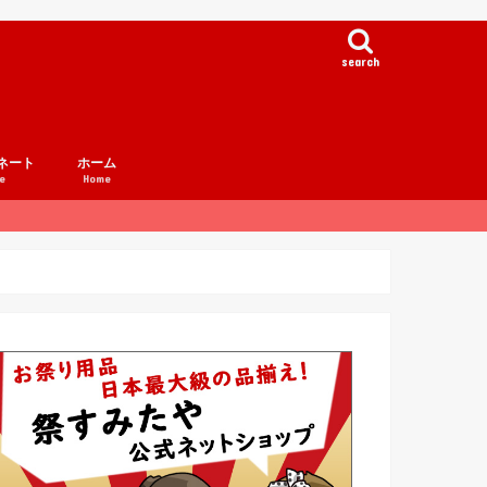
search
ネート
ホーム
e
Home
例集
事例集