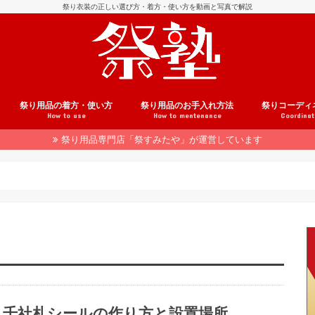
祭り衣装の正しい選び方・着方・使い方を動画と写真で解説
祭り用品の着方・使い方
祭り用品のお手入れ方法
祭りコーディ
How to use
How to mentenance
Coordinat
祭り用品専門店「祭すみたや」が運営しています
用品の注文方法
介
法被の着方
腹掛の着方
股引の履き方
鯉口シャツの着方
帯の結び方
地下足袋の履き方
雪駄の履き方
足袋の履き方
草鞋の履き方
はちまきの巻き方
祭り小物の使い方
手ぬぐいの使い方
和楽器の使い方
祭りヘアアレンジ
着こなしテクニック
法被のお手入れ
腹掛のお手入れ
股引のお手入れ
鯉口シャツのお手入れ
履き物のお手入れ
祭り小物のお手入れ
和楽器のお手入れ
祭りコーデ事
ヘアアレンジ
千社札シールの作り方と設置場所