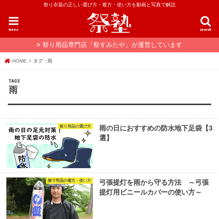
祭り衣装の正しい選び方・着方・使い方を動画と写真で解説
menu
search
祭り用品専門店「祭すみたや」が運営しています
HOME
タグ : 雨
雨
祭り用品の選び方
雨の日におすすめの防水地下足袋【3
選】
祭り用品の着方・使い方
弓張提灯を雨から守る方法 ～弓張
提灯用ビニールカバーの使い方～