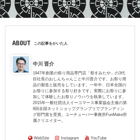
ABOUT
この記事をかいた人
中川 晋介
1947年創業の祭り用品専門店「祭すみたや」の3代
目社長のおしんちゃんこと中川晋介です。お祭り用
品の製造と販売をしています。一年中、日本全国の
お祭りに参加する祭り好きです。実際にお祭りに参
加して体験したお祭りノウハウを執筆しています。
2015年一般社団法人イーコマース事業協会主催の第
8回全国ネットショップグランプリでブランディン
グ部門賞を受賞。ユーチューバー事務所FunMake所
属クリエイター。
WebSite
Instagram
YouTube