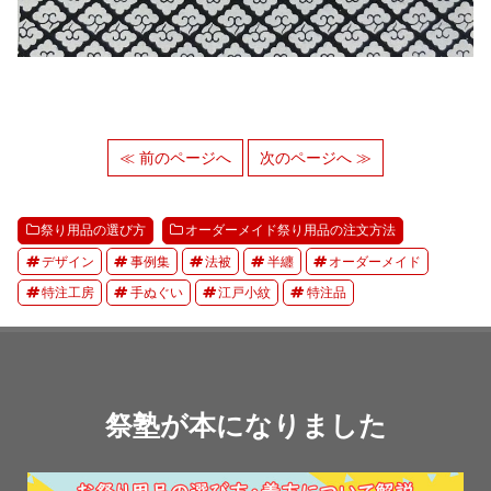
≪ 前のページへ
次のページへ ≫
祭り用品の選び方
オーダーメイド祭り用品の注文方法
デザイン
事例集
法被
半纏
オーダーメイド
特注工房
手ぬぐい
江戸小紋
特注品
祭塾が本になりました