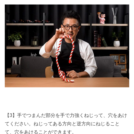
【3】手でつまんだ部分を手で力強くねじって、穴をあけ
てください。ねじってある方向と逆方向にねじること
て、穴をあけることができます。