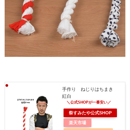
手作り ねじりはちまき
紅白
＼公式SHOPが一番安い／
祭すみたや公式SHOP
楽天市場