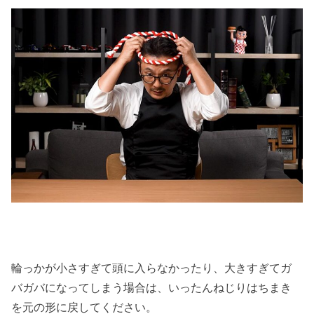
輪っかが小さすぎて頭に入らなかったり、大きすぎてガ
バガバになってしまう場合は、いったんねじりはちまき
を元の形に戻してください。