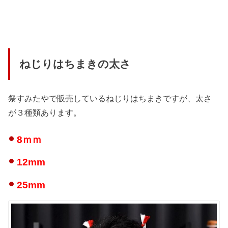
ねじりはちまきの太さ
祭すみたやで販売しているねじりはちまきですが、太さ
が３種類あります。
8ｍｍ
12mm
25mm