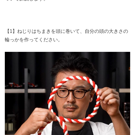
【1】ねじりはちまきを頭に巻いて、自分の頭の大きさの
輪っかを作ってください。