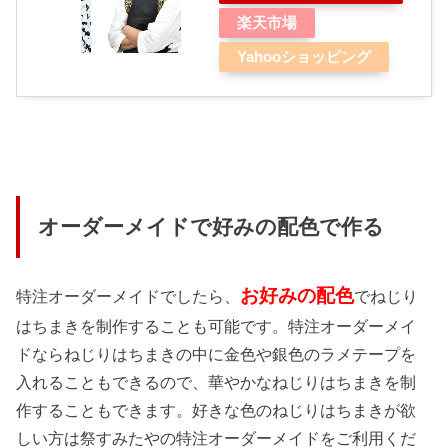
楽天市場
Yahooショッピング
オーダーメイドで好みの配色で作る
お好みの配色
特注オーダーメイドでしたら、
でねじり
はちまきを制作することも可能です。特注オーダーメイ
ドならねじりはちまきの中に金色や銀色のラメテープを
入れることもできるので、華やかなねじりはちまきを制
作することもできます。好きな色のねじりはちまきが欲
しい方は祭すみたやの特注オーダーメイドをご利用くだ