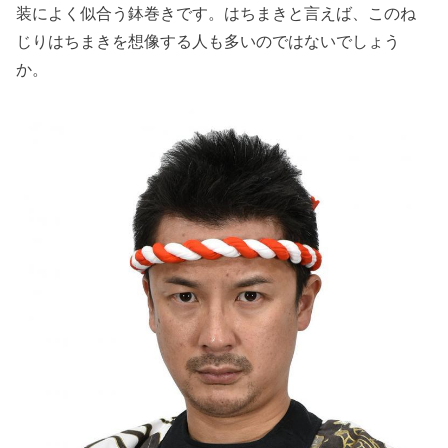
装によく似合う鉢巻きです。はちまきと言えば、このね
じりはちまきを想像する人も多いのではないでしょう
か。