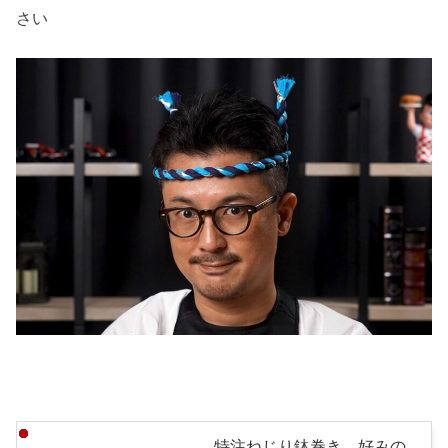
さい
特注ねじり鉢巻き 好みの