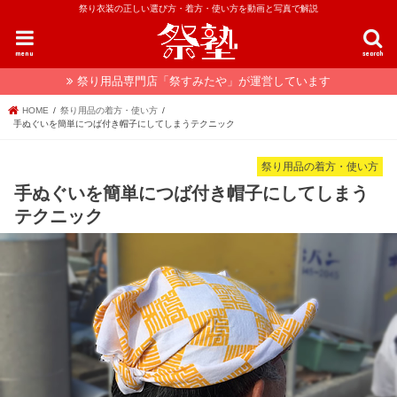
祭り衣装の正しい選び方・着方・使い方を動画と写真で解説
menu
search
祭り用品専門店「祭すみたや」が運営しています
HOME
祭り用品の着方・使い方
手ぬぐいを簡単につば付き帽子にしてしまうテクニック
祭り用品の着方・使い方
手ぬぐいを簡単につば付き帽子にしてしまう
テクニック