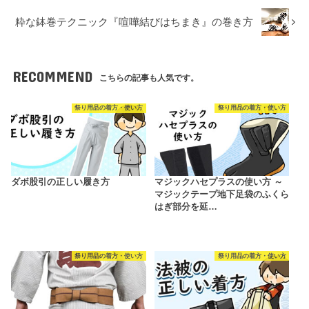
粋な鉢巻テクニック『喧嘩結びはちまき』の巻き方
RECOMMEND
こちらの記事も人気です。
祭り用品の着方・使い方
祭り用品の着方・使い方
ダボ股引の正しい履き方
マジックハセプラスの使い方 ～
マジックテープ地下足袋のふくら
はぎ部分を延…
祭り用品の着方・使い方
祭り用品の着方・使い方