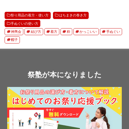
祭り用品の着方・使い方
はちまきの巻き方
手ぬぐいの使い方
神輿会
結び方
着方
粋
かっこいい
手ぬぐい
帽子
祭塾が本になりました