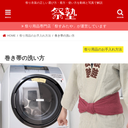
祭り衣装の正しい選び方・着方・使い方を動画と写真で解説
menu
search
祭り用品専門店「祭すみたや」が運営しています
HOME
祭り用品のお手入れ方法
巻き帯の洗い方
祭り用品のお手入れ方法
巻き帯の洗い方