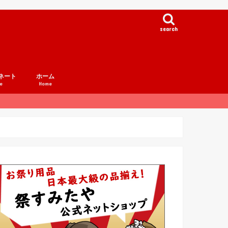
search
ネート
ホーム
e
Home
例集
事例集