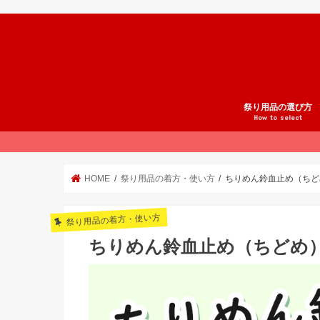
祭り用品の選び方
How to select
祭りスタイル
法被の選び方
腹掛の選び方
股引の選び方
鯉口シャツの選び方
地下足袋の選び方
雪駄の選び方
足袋の選び方
草鞋の選び方
和楽器の選び方
祭り小物の選び方
祭りの準備
オーダーメイド祭り
祭り用品ブランド紹
HOME
祭り用品の着方・使い方
ちりめん鈴血止め（ちど
祭り用品の着方・使い方
ちりめん鈴血止め（ちどめ