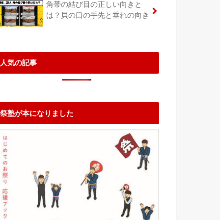
角帯の結び目の正しい向きと
は？貝の口の手先と垂れの向き
人気の記事
祭塾が本になりました