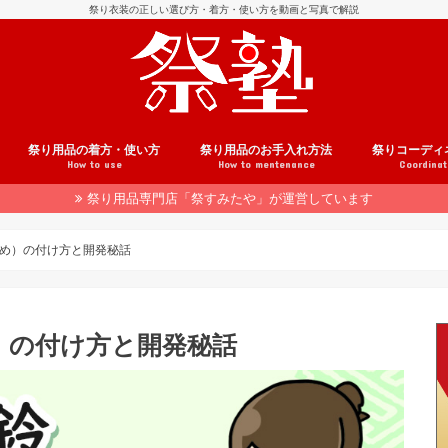
祭り衣装の正しい選び方・着方・使い方を動画と写真で解説
祭り用品の着方・使い方
祭り用品のお手入れ方法
祭りコーディ
How to use
How to mentenance
Coordinat
祭り用品専門店「祭すみたや」が運営しています
用品の注文方法
介
法被の着方
腹掛の着方
股引の履き方
鯉口シャツの着方
帯の結び方
地下足袋の履き方
雪駄の履き方
足袋の履き方
草鞋の履き方
はちまきの巻き方
祭り小物の使い方
手ぬぐいの使い方
和楽器の使い方
祭りヘアアレンジ
着こなしテクニック
法被のお手入れ
腹掛のお手入れ
股引のお手入れ
鯉口シャツのお手入れ
履き物のお手入れ
祭り小物のお手入れ
和楽器のお手入れ
祭りコーデ事
ヘアアレンジ
め）の付け方と開発秘話
）の付け方と開発秘話