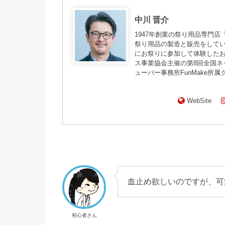
中川 晋介
1947年創業の祭り用品専門
祭り用品の製造と販売をして
にお祭りに参加して体験したお
ス事業協会主催の第8回全国
ューバー事務所FunMake所
WebSite
血止め欲しいのですが、可
初心者さん