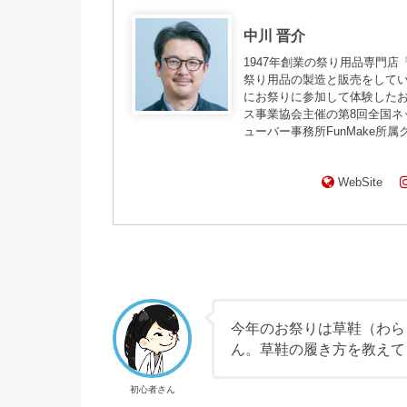
中川 晋介
1947年創業の祭り用品専門
祭り用品の製造と販売をして
にお祭りに参加して体験したお
ス事業協会主催の第8回全国
ューバー事務所FunMake所
WebSite
今年のお祭りは草鞋（わら
ん。草鞋の履き方を教えて
初心者さん