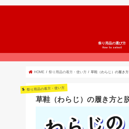
祭り用品の選び方
How to select
祭りスタイル
法被の選び方
腹掛の選び方
股引の選び方
鯉口シャツの選び方
地下足袋の選び方
雪駄の選び方
足袋の選び方
草鞋の選び方
和楽器の選び方
祭り小物の選び方
祭りの準備
オーダーメイド祭り
祭り用品ブランド紹
HOME
祭り用品の着方・使い方
草鞋（わらじ）の履き方
祭り用品の着方・使い方
草鞋（わらじ）の履き方と