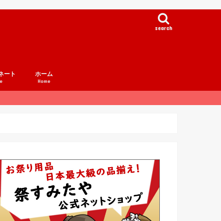
search
ネート
ホーム
e
Home
例集
事例集