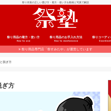
祭り衣装の正しい選び方・着方・使い方を動画と写真で解説
祭り用品の着方・使い方
祭り用品のお手入れ方法
祭りコーディ
How to use
How to mentenance
Coordinat
祭り用品専門店「祭すみたや」が運営しています
用品の注文方法
介
法被の着方
腹掛の着方
股引の履き方
鯉口シャツの着方
帯の結び方
地下足袋の履き方
雪駄の履き方
足袋の履き方
草鞋の履き方
はちまきの巻き方
祭り小物の使い方
手ぬぐいの使い方
和楽器の使い方
祭りヘアアレンジ
着こなしテクニック
法被のお手入れ
腹掛のお手入れ
股引のお手入れ
鯉口シャツのお手入れ
履き物のお手入れ
祭り小物のお手入れ
和楽器のお手入れ
祭りコーデ事
ヘアアレンジ
と脱ぎ方
脱ぎ方