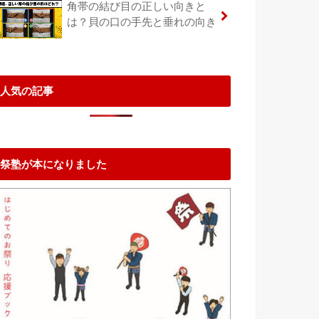
角帯の結び目の正しい向きと
は？貝の口の手先と垂れの向き
人気の記事
祭塾が本になりました