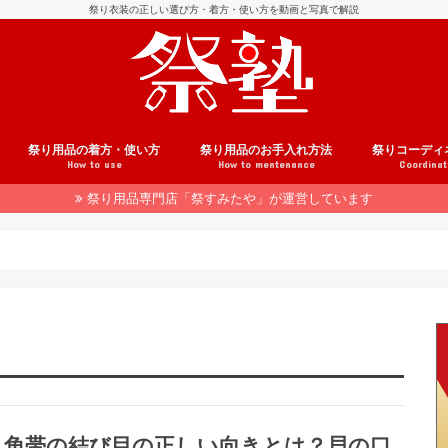
祭り衣装の正しい選び方・着方・使い方を動画と写真で解説
祭り用品の着方・使い方
祭り用品のお手入れ方法
祭りコーディ
How to use
How to mentenance
Coordinat
祭り用品専門店「祭すみたや」が運営しています
用品の注文方法
介
法被の着方
腹掛の着方
股引の履き方
鯉口シャツの着方
帯の結び方
地下足袋の履き方
雪駄の履き方
足袋の履き方
草鞋の履き方
はちまきの巻き方
祭り小物の使い方
手ぬぐいの使い方
和楽器の使い方
祭りヘアアレンジ
着こなしテクニック
法被のお手入れ
腹掛のお手入れ
股引のお手入れ
鯉口シャツのお手入れ
履き物のお手入れ
祭り小物のお手入れ
和楽器のお手入れ
祭りコーデ事
ヘアアレンジ
角帯の結び目の正しい向きとは？貝の口