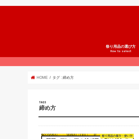
祭り用品の選び方
How to select
祭りスタイル
法被の選び方
腹掛の選び方
股引の選び方
鯉口シャツの選び方
地下足袋の選び方
雪駄の選び方
足袋の選び方
草鞋の選び方
和楽器の選び方
祭り小物の選び方
祭りの準備
オーダーメイド祭り
祭り用品ブランド紹
HOME
タグ : 締め方
締め方
祭り用品の着方・使い方