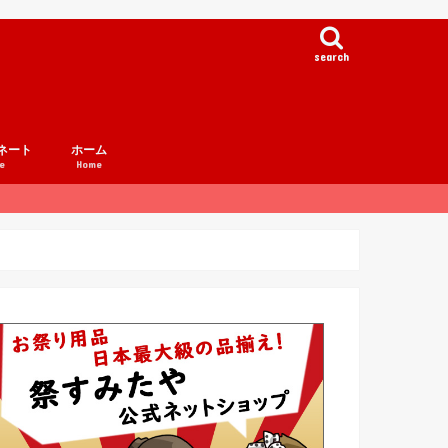
search
ネート
ホーム
e
Home
例集
事例集