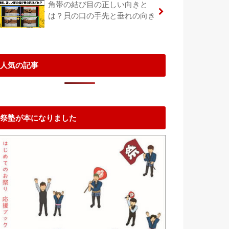
角帯の結び目の正しい向きと
は？貝の口の手先と垂れの向き
人気の記事
祭塾が本になりました